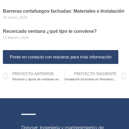
Barreras cortafuegos fachadas: Materiales e Instalación
15 marzo, 2026
Recercado ventana ¿qué tipo te conviene?
13 febrero, 2026
Ponte en contacto con nosotros para más información
PROYECTO ANTERIOR
PROYECTO SIGUIENTE
Revisión y ajuste de ventanas en Luca de Tena 4, Madrid
Instalación lucernario en Residencia El Casar de Talamanca
Dreyser: Ingeniería y mantenimiento de