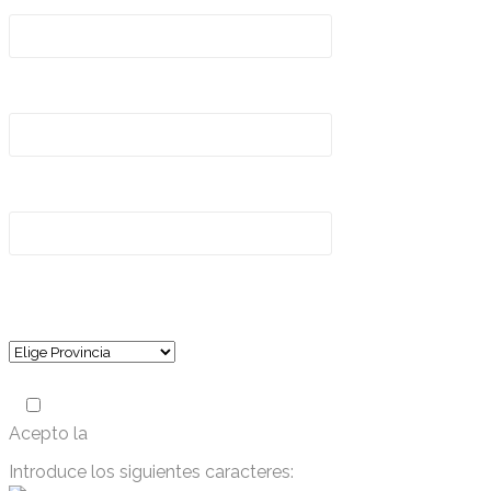
Correo electrónico*
Teléfono*
¿Desde dónde nos contactas?
(requerido)
Acepto la
política de privacidad
Introduce los siguientes caracteres: