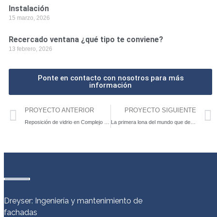
Instalación
15 marzo, 2026
Recercado ventana ¿qué tipo te conviene?
13 febrero, 2026
Ponte en contacto con nosotros para más
información
PROYECTO ANTERIOR
PROYECTO SIGUIENTE
Reposición de vidrio en Complejo Las Rozas
La primera lona del mundo que descontamina está en la Gran Vía de Madrid
Dreyser: Ingeniería y mantenimiento de
fachadas