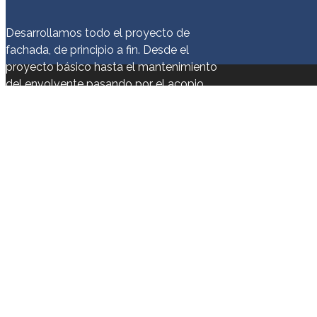
Desarrollamos todo el proyecto de
fachada, de principio a fin. Desde el
proyecto básico hasta el mantenimiento
del envolvente pasando por el acopio
de materiales y todas las fases del
proyecto. Ponemos nuestra gran
experiencia del sector a tu servicio para
materializar tus ideas.
Somos el
partner
para tu proyecto.