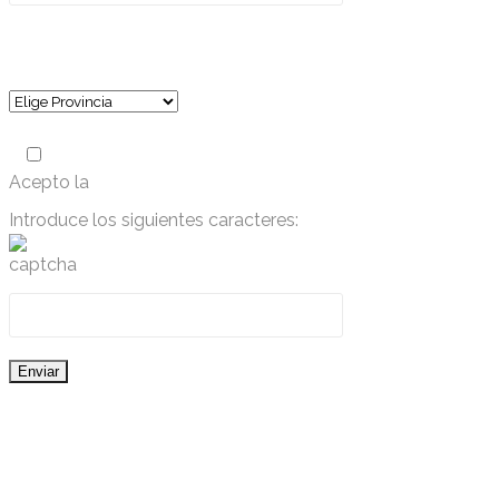
¿Desde dónde nos contactas?
(requerido)
Acepto la
política de privacidad
Introduce los siguientes caracteres:
2024 Dreyser
©
Aviso legal
Política de privacidad
-